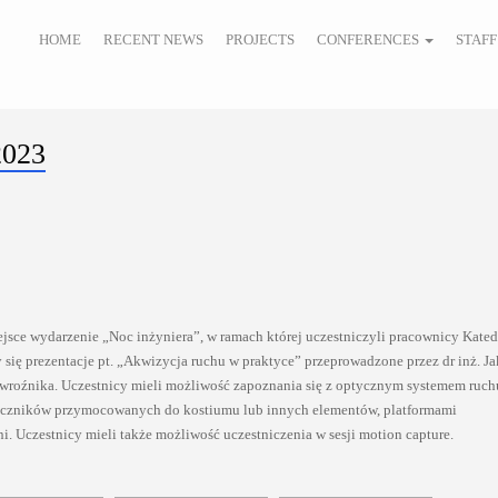
HOME
RECENT NEWS
PROJECTS
CONFERENCES
STAFF
2023
ejsce wydarzenie „Noc inżyniera”, w ramach której uczestniczyli pracownicy Kated
 się prezentacje pt. „Akwizycja ruchu w praktyce” przeprowadzone przez dr inż. J
owroźnika. Uczestnicy mieli możliwość zapoznania się z optycznym systemem ruch
 znaczników przymocowanych do kostiumu lub innych elementów, platformami
i. Uczestnicy mieli także możliwość uczestniczenia w sesji motion capture.