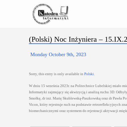
(Polski) Noc Inżyniera – 15.IX.
Monday October 9th, 2023
Sorry, this entry is only available in
Polski
.
W dniu 15 września 2023r. na Politechnice Lubelskiej miało mi
Informatyki zajmujący się akwizycją i analizą ruchu 3D. Odbyły
Smołkę, dr inż. Marię Skublewską-Paszkowską oraz dr Pawła P
Vicon, który rejestruje ruch na podstawie retroreflekcyjnych
biomechanicznymi oraz systemem do rejestracji aktywacji mięśn