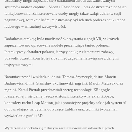
Uczestnicy mogli zapoznać się z działaniem dwóch zaawansowanych
systemów motion capture – Vicon i PhaseSpace – oraz dostrzec różnice w ich
funkcjonowaniu. Zainteresowane osoby mogły także wziąć udział w sesji
nagraniowej, w trakcie której rejestrowany był ich ruch podczas nauki tańca
ludowego w wirtualnej rzeczywistości.
Dodatkową atrakcją była możliwość skorzystania z gogli VR, w których
zaprezentowano opracowane modele prezentujące taniec polonez.
Interaktywny charakter pokazu, łączący naukę z elementami zabawy,
pozwolił uczestnikom lepiej zrozumieć zagadnienia związane z danymi
trójwymiarowymi.
Natomiast zespół w składzie: dr inż. Tomasz Szymczyk, dr inż. Marcin
Badurowicz, dr inż. Stanisław Skulimowski, mgr inż. Marcin Matczuk oraz
mgr inż. Kamil Pietrak przedstawiali szereg technologii XR: gogle
rozszerzonej i wirtualnej rzeczywistości, interaktywny ekran ZSpace,
kontrolery ruchu Leap Motion, jak i pomniejsze projekty takie jak system AI
odpowiadający na pytania dotyczące Lublina oraz techniki tworzenia i
wyświetlania grafiki 3D.
Wydarzenie spotkało się z dużym zainteresowaniem odwiedzających.