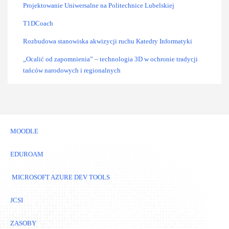
Projektowanie Uniwersalne na Politechnice Lubelskiej
T1DCoach
Rozbudowa stanowiska akwizycji ruchu Katedry Informatyki
„Ocalić od zapomnienia” – technologia 3D w ochronie tradycji
tańców narodowych i regionalnych
MOODLE
EDUROAM
MICROSOFT AZURE DEV TOOLS
JCSI
ZASOBY