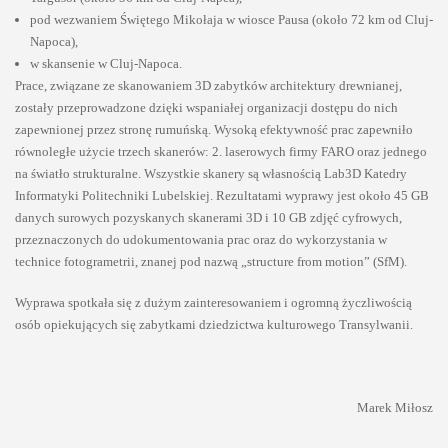
pod wezwaniem Świętego Mikołaja w wiosce Pausa (około 72 km od Cluj-
Napoca),
w skansenie w Cluj-Napoca.
Prace, związane ze skanowaniem 3D zabytków architektury drewnianej,
zostały przeprowadzone dzięki wspaniałej organizacji dostępu do nich
zapewnionej przez stronę rumuńską. Wysoką efektywność prac zapewniło
równoległe użycie trzech skanerów: 2. laserowych firmy FARO oraz jednego
na światło strukturalne. Wszystkie skanery są własnością Lab3D Katedry
Informatyki Politechniki Lubelskiej. Rezultatami wyprawy jest około 45 GB
danych surowych pozyskanych skanerami 3D i 10 GB zdjęć cyfrowych,
przeznaczonych do udokumentowania prac oraz do wykorzystania w
technice fotogrametrii, znanej pod nazwą „structure from motion” (SfM).
Wyprawa spotkała się z dużym zainteresowaniem i ogromną życzliwością
osób opiekujących się zabytkami dziedzictwa kulturowego Transylwanii.
Marek Miłosz