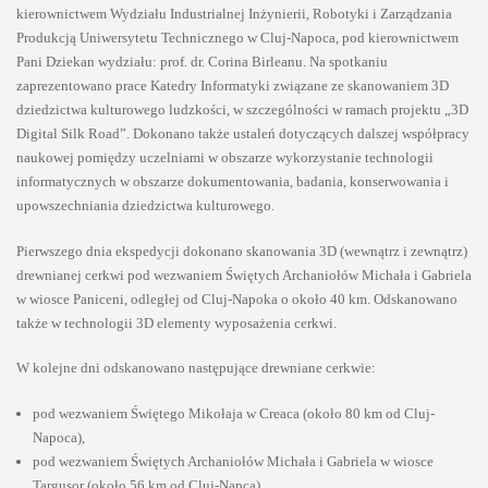
kierownictwem Wydziału Industrialnej Inżynierii, Robotyki i Zarządzania
Produkcją Uniwersytetu Technicznego w Cluj-Napoca, pod kierownictwem
Pani Dziekan wydziału: prof. dr. Corina Birleanu. Na spotkaniu
zaprezentowano prace Katedry Informatyki związane ze skanowaniem 3D
dziedzictwa kulturowego ludzkości, w szczególności w ramach projektu „3D
Digital Silk Road”. Dokonano także ustaleń dotyczących dalszej współpracy
naukowej pomiędzy uczelniami w obszarze wykorzystanie technologii
informatycznych w obszarze dokumentowania, badania, konserwowania i
upowszechniania dziedzictwa kulturowego.
Pierwszego dnia ekspedycji dokonano skanowania 3D (wewnątrz i zewnątrz)
drewnianej cerkwi pod wezwaniem Świętych Archaniołów Michała i Gabriela
w wiosce Paniceni, odległej od Cluj-Napoka o około 40 km. Odskanowano
także w technologii 3D elementy wyposażenia cerkwi.
W kolejne dni odskanowano następujące drewniane cerkwie:
pod wezwaniem Świętego Mikołaja w Creaca (około 80 km od Cluj-
Napoca),
pod wezwaniem Świętych Archaniołów Michała i Gabriela w wiosce
Targusor (około 56 km od Cluj-Napca),