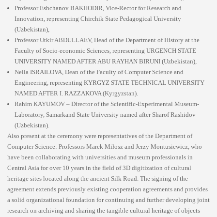
Professor Eshchanov BAKHODIR, Vice-Rector for Research and
Innovation, representing Chirchik State Pedagogical University
(Uzbekistan),
Professor Utkir ABDULLAEV, Head of the Department of History at the
Faculty of Socio-economic Sciences, representing URGENCH STATE
UNIVERSITY NAMED AFTER ABU RAYHAN BIRUNI (Uzbekistan),
Nella ISRAILOVA, Dean of the Faculty of Computer Science and
Engineering, representing KYRGYZ STATE TECHNICAL UNIVERSITY
NAMED AFTER I. RAZZAKOVA (Kyrgyzstan).
Rahim KAYUMOV – Director of the Scientific-Experimental Museum-
Laboratory, Samarkand State University named after Sharof Rashidov
(Uzbekistan).
Also present at the ceremony were representatives of the Department of
Computer Science: Professors Marek Miłosz and Jerzy Montusiewicz, who
have been collaborating with universities and museum professionals in
Central Asia for over 10 years in the field of 3D digitization of cultural
heritage sites located along the ancient Silk Road. The signing of the
agreement extends previously existing cooperation agreements and provides
a solid organizational foundation for continuing and further developing joint
research on archiving and sharing the tangible cultural heritage of objects