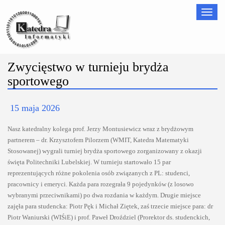
Nawigac
Zwycięstwo w turnieju brydża
sportowego
15 maja 2026
Nasz katedralny kolega prof. Jerzy Montusiewicz wraz z brydżowym
partnerem – dr. Krzysztofem Pilorzem (WMIT, Katedra Matematyki
Stosowanej) wygrali turniej brydża sportowego zorganizowany z okazji
święta Politechniki Lubelskiej. W turnieju startowało 15 par
reprezentujących różne pokolenia osób związanych z PL: studenci,
pracownicy i emeryci. Każda para rozegrała 9 pojedynków (z losowo
wybranymi przeciwnikami) po dwa rozdania w każdym. Drugie miejsce
zajęła para studencka: Piotr Pęk i Michał Ziętek, zaś trzecie miejsce para: dr
Piotr Waniurski (WIŚiE) i prof. Paweł Droździel (Prorektor ds. studenckich,