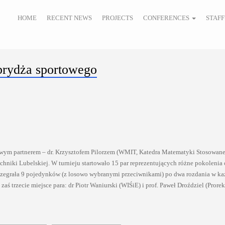
HOME
RECENT NEWS
PROJECTS
CONFERENCES
STAFF
 brydża sportowego
owym partnerem – dr. Krzysztofem Pilorzem (WMIT, Katedra Matematyki Stosowane
chniki Lubelskiej. W turnieju startowało 15 par reprezentujących różne pokolenia
 rozegrała 9 pojedynków (z losowo wybranymi przeciwnikami) po dwa rozdania w k
zaś trzecie miejsce para: dr Piotr Waniurski (WIŚiE) i prof. Paweł Droździel (Prorek