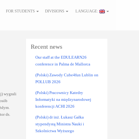
FOR STUDENTS
DIVISIONS
LANGUAGE:
Recent news
Our staff at the EDULEARN26
conference in Palma de Mallorca
(Polski) Zawody Cube4fun Lublin on
POLLUB 2026
(Polski) Pracownicy Katedry
j) wygrali
Informatyki na międzynarodowej
 osób
konferencji ACHI 2026
ażdym.
tor ds.
(Polski) dr inż. Łukasz Gałka
stypendystą Ministra Nauki i
Szkolnictwa Wyższego