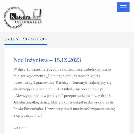
Nawigac
DZIEŃ:
2023-10-09
Noc Inżyniera – 15.IX.2023
W dniu 15 września 2023r. na Politechnice Lubelskiej miało
miejsce wydarzenie „Noc inżyniera”, w ramach której
uczestniczyli pracownicy Katedry Informatyki zajmujący się
akwizycją i analizą ruchu 3D. Odbyły się prezentacje pt.
„Akwizycja ruchu w praktyce” przeprowadzone przez dr inż.
Jakuba Smołkę, dr inż. Marię Skublewską-Paszkowską oraz dr
Pawła Powroźnika. Uczestnicy mieli możliwość zapoznania się
z optycznym […]
WIĘCEJ