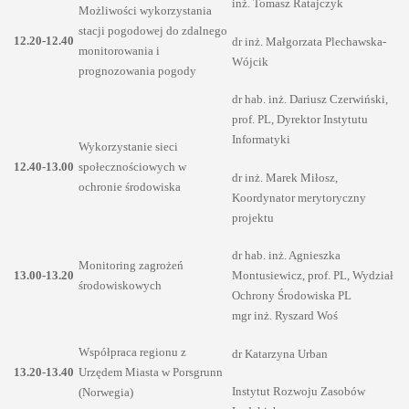
inż. Tomasz Ratajczyk
Możliwości wykorzystania
stacji pogodowej do zdalnego
12.20-12.40
dr inż. Małgorzata Plechawska-
monitorowania i
Wójcik
prognozowania pogody
dr hab. inż. Dariusz Czerwiński,
prof. PL, Dyrektor Instytutu
Informatyki
Wykorzystanie sieci
12.40-13.00
społecznościowych w
dr inż. Marek Miłosz,
ochronie środowiska
Koordynator merytoryczny
projektu
dr hab. inż. Agnieszka
Monitoring zagrożeń
13.00-13.20
Montusiewicz, prof. PL, Wydział
środowiskowych
Ochrony Środowiska PL
mgr inż. Ryszard Woś
Współpraca regionu z
dr Katarzyna Urban
13.20-13.40
Urzędem Miasta w Porsgrunn
Instytut Rozwoju Zasobów
(Norwegia)