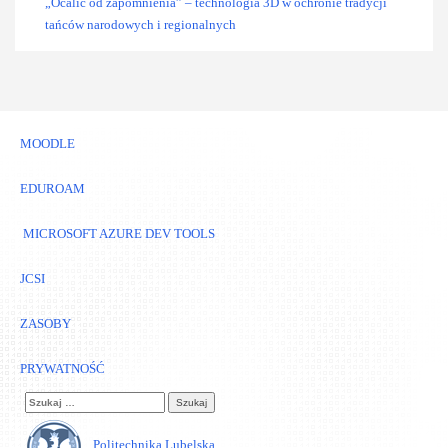
„Ocalić od zapomnienia” – technologia 3D w ochronie tradycji
tańców narodowych i regionalnych
MOODLE
EDUROAM
MICROSOFT AZURE DEV TOOLS
JCSI
ZASOBY
PRYWATNOŚĆ
Szukaj:
Politechnika Lubelska