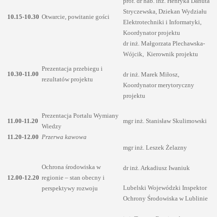
prof. dr hab. inż. Henryka Danuta
Stryczewska, Dziekan Wydziału
10.15-10.30
Otwarcie, powitanie gości
Elektrotechniki i Informatyki,
Koordynator projektu
dr inż. Małgorzata Plechawska-
Wójcik, Kierownik projektu
Prezentacja przebiegu i
10.30-11.00
dr inż. Marek Miłosz,
rezultatów projektu
Koordynator merytoryczny
projektu
Prezentacja Portalu Wymiany
11.00-11.20
mgr inż. Stanisław Skulimowski
Wiedzy
11.20-12.00
Przerwa kawowa
mgr inż. Leszek Żelazny
Ochrona środowiska w
dr inż. Arkadiusz Iwaniuk
12.00-12.20
regionie – stan obecny i
Lubelski Wojewódzki Inspektor
perspektywy rozwoju
Ochrony Środowiska w Lublinie