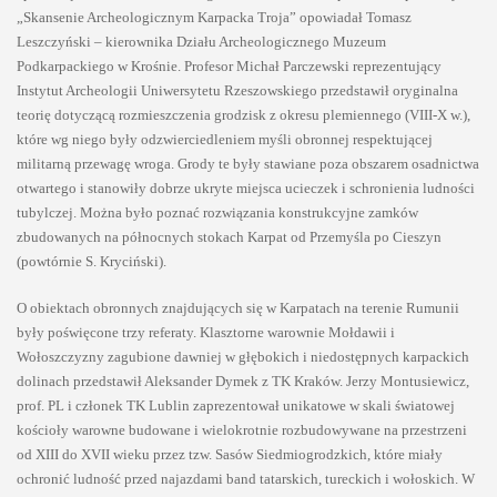
„Skansenie Archeologicznym Karpacka Troja” opowiadał Tomasz
Leszczyński – kierownika Działu Archeologicznego Muzeum
Podkarpackiego w Krośnie. Profesor Michał Parczewski reprezentujący
Instytut Archeologii Uniwersytetu Rzeszowskiego przedstawił oryginalna
teorię dotyczącą rozmieszczenia grodzisk z okresu plemiennego (VIII-X w.),
które wg niego były odzwierciedleniem myśli obronnej respektującej
militarną przewagę wroga. Grody te były stawiane poza obszarem osadnictwa
otwartego i stanowiły dobrze ukryte miejsca ucieczek i schronienia ludności
tubylczej. Można było poznać rozwiązania konstrukcyjne zamków
zbudowanych na północnych stokach Karpat od Przemyśla po Cieszyn
(powtórnie S. Kryciński).
O obiektach obronnych znajdujących się w Karpatach na terenie Rumunii
były poświęcone trzy referaty. Klasztorne warownie Mołdawii i
Wołoszczyzny zagubione dawniej w głębokich i niedostępnych karpackich
dolinach przedstawił Aleksander Dymek z TK Kraków. Jerzy Montusiewicz,
prof. PL i członek TK Lublin zaprezentował unikatowe w skali światowej
kościoły warowne budowane i wielokrotnie rozbudowywane na przestrzeni
od XIII do XVII wieku przez tzw. Sasów Siedmiogrodzkich, które miały
ochronić ludność przed najazdami band tatarskich, tureckich i wołoskich. W