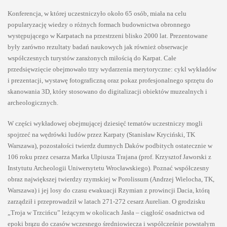
Konferencja, w której uczestniczyło około 65 osób, miała na celu
popularyzację wiedzy o różnych formach budownictwa obronnego
występującego w Karpatach na przestrzeni blisko 2000 lat. Prezentowane
były zarówno rezultaty badań naukowych jak również obserwacje
współczesnych turystów zarażonych miłością do Karpat. Całe
przedsięwzięcie obejmowało trzy wydarzenia merytoryczne: cykl wykładów
i prezentacji, wystawę fotograficzną oraz pokaz profesjonalnego sprzętu do
skanowania 3D, który stosowano do digitalizacji obiektów muzealnych i
archeologicznych.
W części wykładowej obejmującej dziesięć tematów uczestniczy mogli
spojrzeć na wędrówki ludów przez Karpaty (Stanisław Kryciński, TK
Warszawa), pozostałości twierdz dumnych Daków podbitych ostatecznie w
106 roku przez cesarza Marka Ulpiusza Trajana (prof. Krzysztof Jaworski z
Instytutu Archeologii Uniwersytetu Wrocławskiego). Poznać współczesny
obraz największej twierdzy rzymskiej w Porolissum (Andrzej Wielocha, TK,
Warszawa) i jej losy do czasu ewakuacji Rzymian z prowincji Dacia, którą
zarządził i przeprowadził w latach 271-272 cesarz Aurelian. O grodzisku
„Troja w Trzcińcu” leżącym w okolicach Jasła – ciągłość osadnictwa od
epoki brązu do czasów wczesnego średniowiecza i współcześnie powstałym