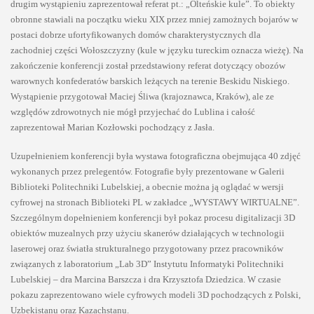
drugim wystąpieniu zaprezentował referat pt.: „Olteńskie kule”. To obiekty
obronne stawiali na początku wieku XIX przez mniej zamożnych bojarów w
postaci dobrze ufortyfikowanych domów charakterystycznych dla
zachodniej części Wołoszczyzny (kule w języku tureckim oznacza wieżę). Na
zakończenie konferencji został przedstawiony referat dotyczący obozów
warownych konfederatów barskich leżących na terenie Beskidu Niskiego.
Wystąpienie przygotował Maciej Śliwa (krajoznawca, Kraków), ale ze
względów zdrowotnych nie mógł przyjechać do Lublina i całość
zaprezentował Marian Kozłowski pochodzący z Jasła.
Uzupełnieniem konferencji była wystawa fotograficzna obejmująca 40 zdjęć
wykonanych przez prelegentów. Fotografie były prezentowane w Galerii
Biblioteki Politechniki Lubelskiej, a obecnie można ją oglądać w wersji
cyfrowej na stronach Biblioteki PL w zakładce „WYSTAWY WIRTUALNE”.
Szczególnym dopełnieniem konferencji był pokaz procesu digitalizacji 3D
obiektów muzealnych przy użyciu skanerów działających w technologii
laserowej oraz światła strukturalnego przygotowany przez pracowników
związanych z laboratorium „Lab 3D” Instytutu Informatyki Politechniki
Lubelskiej – dra Marcina Barszcza i dra Krzysztofa Dziedzica. W czasie
pokazu zaprezentowano wiele cyfrowych modeli 3D pochodzących z Polski,
Uzbekistanu oraz Kazachstanu.